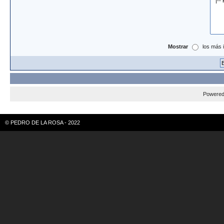
Mostrar
los más 
Powere
© PEDRO DE LA ROSA - 2022