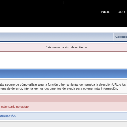
¡
INICIO
FORO
Calenda
Este menú ha sido desactivado
tás seguro de cómo utilizar alguna función o herramienta, comprueba la dirección URL o los da
mensaje de error, intenta leer los documentos de ayuda para obtener más información.
 calendario no existe
tinuación.