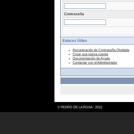
Contraseña
Enlaces Útiles
Recuperación de Contraseña Olvidada
Crear una nueva cuenta
Documentación de Ayuda
Contactar con el Administrador
© PEDRO DE LA ROSA - 2022