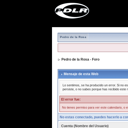
Pedro de la Rosa
Pedro de la Rosa - Foro
Mensaje de esta Web
Lo sentimos, se ha producido un error. Si no es
persiste, o no sabes porque has recibido este 
El error fue:
No tienes permiso para ver este calendario, o el
No estas conectado, puedes hacerlo a con
Cuenta (Nombre del Usuario)