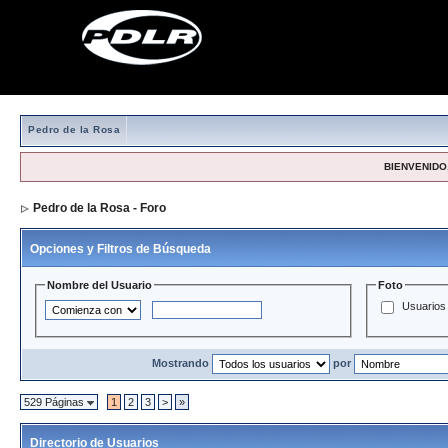
Pedro de la Rosa
BIENVENIDO,
Pedro de la Rosa - Foro
> Directorio de Usuarios
Opciones y Filtros de Búsqueda
Nombre del Usuario
Foto
Usuarios 
Mostrando
por
529 Páginas
1
2
3
>
»
Directorio de Usuarios