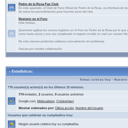
Pedro de la Rosa Fan Club
En este apartado, el Club de Fans Oficial de Pedro de la Rosa, os informará de tod
de todos los procedimientos para hacerse socio del club.
Registro en el Foro
Hola foristas,
Queremos agilizar los nuevos registros en el Foro de Pedro de la Rosa por lo que
como hasta ahora y una vez completado el registro enviéis un mail con vuestro N
De esta manera podremos validaros manualmente sin problemas
Gracias por vuestra colaboración
Estadísticas:
Temas activos hoy
·
Nuestro
776 usuario(s) activo(s) en los últimos 15 minutos.
774
invitados,
2
usuarios,
0
usuarios anónimos
Google.com,
MelissaItasp
,
CristinaViact
Mostrar ordenados por:
Última acción
,
Nombre del Usuario
Usuarios que celebran su cumpleaños hoy:
Ningún usuario celebra hoy su cumpleaños.