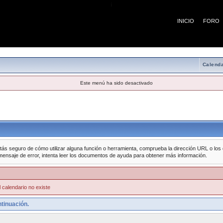
¡
INICIO
FORO
Calenda
Este menú ha sido desactivado
tás seguro de cómo utilizar alguna función o herramienta, comprueba la dirección URL o los da
mensaje de error, intenta leer los documentos de ayuda para obtener más información.
 calendario no existe
tinuación.