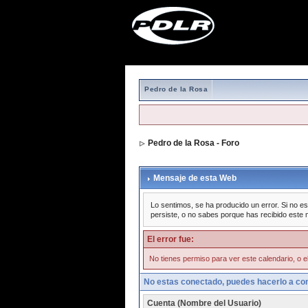
Pedro de la Rosa
Pedro de la Rosa - Foro
Mensaje de esta Web
Lo sentimos, se ha producido un error. Si no es
persiste, o no sabes porque has recibido este 
El error fue:
No tienes permiso para ver este calendario, o el
No estas conectado, puedes hacerlo a con
Cuenta (Nombre del Usuario)