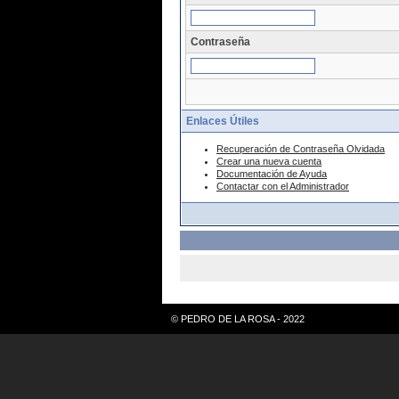
Contraseña
Enlaces Útiles
Recuperación de Contraseña Olvidada
Crear una nueva cuenta
Documentación de Ayuda
Contactar con el Administrador
© PEDRO DE LA ROSA - 2022