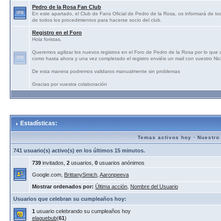
Pedro de la Rosa Fan Club
En este apartado, el Club de Fans Oficial de Pedro de la Rosa, os informará de tod
de todos los procedimientos para hacerse socio del club.
Registro en el Foro
Hola foristas,
Queremos agilizar los nuevos registros en el Foro de Pedro de la Rosa por lo que
como hasta ahora y una vez completado el registro enviéis un mail con vuestro N
De esta manera podremos validaros manualmente sin problemas
Gracias por vuestra colaboración
Estadísticas:
Temas activos hoy
·
Nuestro
741 usuario(s) activo(s) en los últimos 15 minutos.
739
invitados,
2
usuarios,
0
usuarios anónimos
Google.com,
BrittanySmich
,
Aaronpeeva
Mostrar ordenados por:
Última acción
,
Nombre del Usuario
Usuarios que celebran su cumpleaños hoy:
1
usuario celebrando su cumpleaños hoy
elaguebub
(
61
)