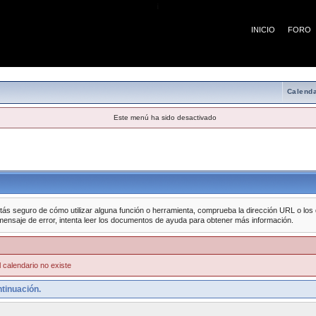
¡
INICIO
FORO
Calenda
Este menú ha sido desactivado
tás seguro de cómo utilizar alguna función o herramienta, comprueba la dirección URL o los da
mensaje de error, intenta leer los documentos de ayuda para obtener más información.
 calendario no existe
tinuación.