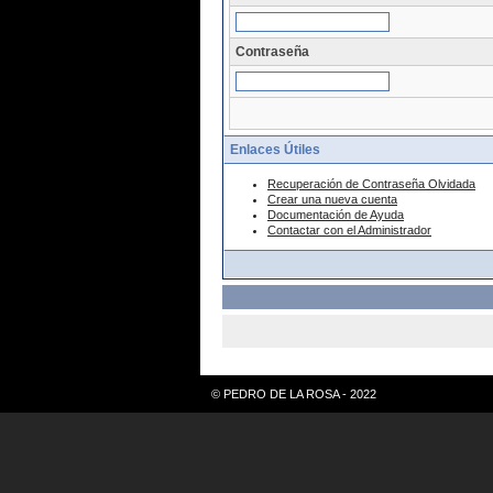
Contraseña
Enlaces Útiles
Recuperación de Contraseña Olvidada
Crear una nueva cuenta
Documentación de Ayuda
Contactar con el Administrador
© PEDRO DE LA ROSA - 2022