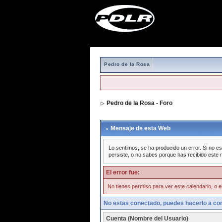
Pedro de la Rosa
Pedro de la Rosa - Foro
Mensaje de esta Web
Lo sentimos, se ha producido un error. Si no es
persiste, o no sabes porque has recibido este 
El error fue:
No tienes permiso para ver este calendario, o el
No estas conectado, puedes hacerlo a con
Cuenta (Nombre del Usuario)