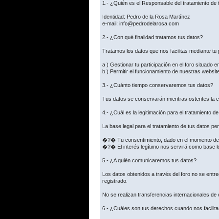
1.- ¿Quién es el Responsable del tratamiento de 
Identidad: Pedro de la Rosa Martínez
e-mail: info@pedrodelarosa.com
2.- ¿Con qué finalidad tratamos tus datos?
Tratamos los datos que nos facilitas mediante tu p
a ) Gestionar tu participación en el foro situado e
b ) Permitir el funcionamiento de nuestras websit
3.- ¿Cuánto tiempo conservaremos tus datos?
Tus datos se conservarán mientras ostentes la co
4.- ¿Cuál es la legitimación para el tratamiento d
La base legal para el tratamiento de tus datos p
�?� Tu consentimiento, dado en el momento de fac
�?� El interés legítimo nos servirá como base le
5.- ¿A quién comunicaremos tus datos?
Los datos obtenidos a través del foro no se ent
registrado.
No se realizan transferencias internacionales de
6.- ¿Cuáles son tus derechos cuando nos facilita