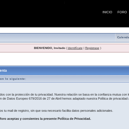
¡
INICIO
FORO
Calenda
BIENVENIDO, Invitado
(
Identifícate
|
Registrase
)
egistro
enta
on lo siguiente:
 con la protección de tu privacidad. Nuestra relación se basa en la confianza mutua con lo
 de Datos Europeo 679/2016 de 27 de Abril hemos adaptado nuestra Política de privacidad a
os tu mail de registro, sin que sea necesario facilita datos personales adicionales.
 foro aceptas y consientes la presente Política de Privacidad.