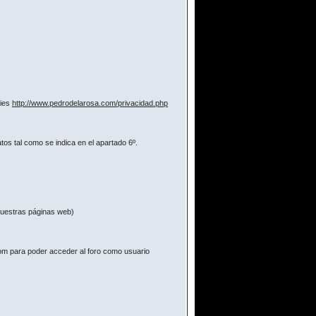
kies
http://www.pedrodelarosa.com/privacidad.php
os tal como se indica en el apartado 6º.
 nuestras páginas web)
com para poder acceder al foro como usuario