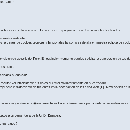
tus datos?
articipación voluntaria en el foro de nuestra página web con las siguientes finalidades:
n nuestra web site.
es, a través de cookies técnicas y funcionales tal como se detalla en nuestra política de coo
ndición de usuario del Foro. En cualquier momento puedes solicitar la cancelación de tus dat
e tus datos?
ersonales puede ser:
ilitar voluntariamente tus datos al entrar voluntariamente en nuestro foro.
gal para el tratamiento de tus datos en la navegación en los sitios web (Ej.: Navegación en
regarán a ningún tercero. �?nicamente se tratan internamente por la web de pedrodelarosa.
 datos a terceros fuera de la Unión Europea.
s tus datos?