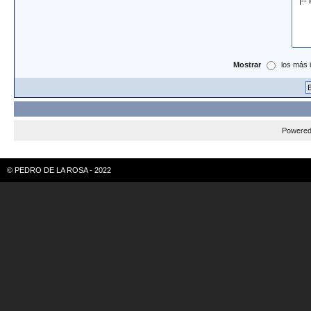
Mostrar
los más 
Powere
© PEDRO DE LA ROSA - 2022