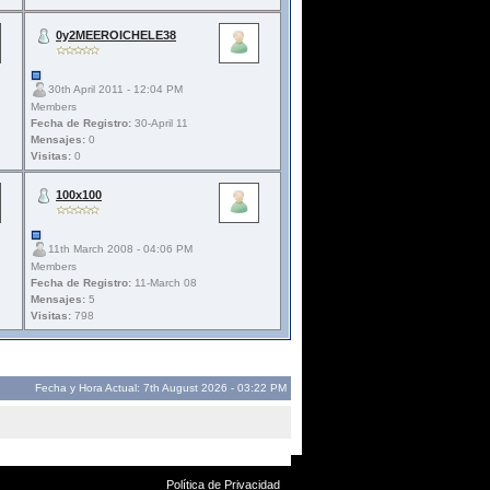
0y2MEEROICHELE38
30th April 2011 - 12:04 PM
Members
Fecha de Registro:
30-April 11
Mensajes:
0
Visitas:
0
100x100
11th March 2008 - 04:06 PM
Members
Fecha de Registro:
11-March 08
Mensajes:
5
Visitas:
798
Fecha y Hora Actual: 7th August 2026 - 03:22 PM
Política de Privacidad