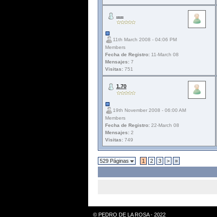
.....
11th March 2008 - 04:06 PM
Members
Fecha de Registro:
11-March 08
Mensajes:
7
Visitas:
751
1.70
19th November 2008 - 06:00 AM
Members
Fecha de Registro:
22-March 08
Mensajes:
2
Visitas:
749
529 Páginas
1
2
3
>
»
© PEDRO DE LA ROSA - 2022