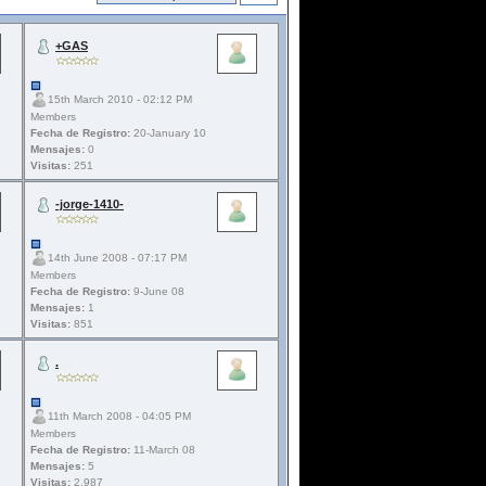
+GAS
15th March 2010 - 02:12 PM
Members
Fecha de Registro:
20-January 10
Mensajes:
0
Visitas:
251
-jorge-1410-
14th June 2008 - 07:17 PM
Members
Fecha de Registro:
9-June 08
Mensajes:
1
Visitas:
851
.
11th March 2008 - 04:05 PM
Members
Fecha de Registro:
11-March 08
Mensajes:
5
Visitas:
2.987