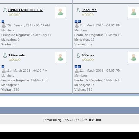
009MEEROICHELE37
0bscured
25th January 2011 - 08:39 AM
11th March 2008 - 04:05 PM
Members
Members
Fecha de Registro:
25-January 11
Fecha de Registro:
11-March 08
Mensajes:
0
Mensajes:
12
Visitas:
0
Visitas:
807
1.Gonzalo
100rosa
11th March 2008 - 04:06 PM
11th March 2008 - 04:05 PM
Members
Members
Fecha de Registro:
11-March 08
Fecha de Registro:
11-March 08
Mensajes:
6
Mensajes:
15
Visitas:
729
Visitas:
786
Powered By
IP.Board
© 2026
IPS, Inc
.