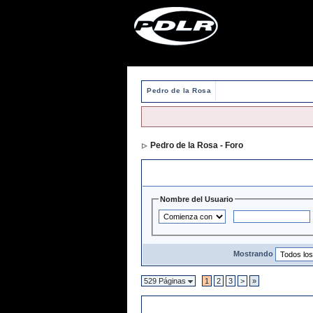
Pedro de la Rosa
Pedro de la Rosa - Foro
> Directorio de 
Opciones y Filtros de Búsqueda
Nombre del Usuario
Mostrando
529 Páginas
1
2
3
>
»
Directorio de Usuarios