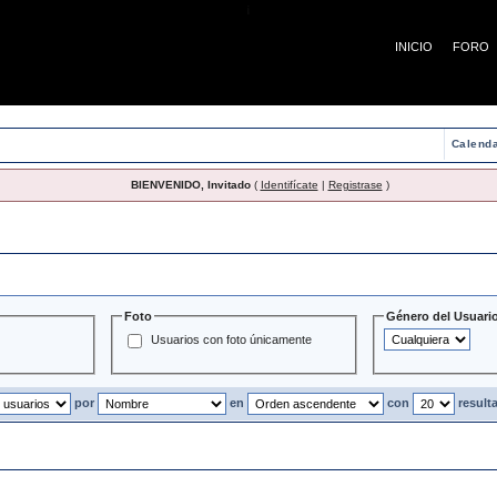
¡
INICIO
FORO
Calenda
BIENVENIDO, Invitado
(
Identifícate
|
Registrase
)
Usuarios
Foto
Género del Usuari
Usuarios con foto únicamente
por
en
con
result