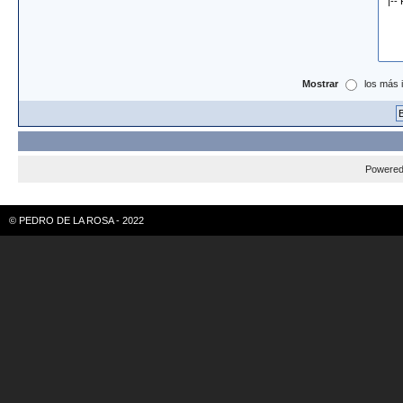
Mostrar
los más 
Powere
© PEDRO DE LA ROSA - 2022