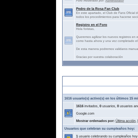
Foro moderado por:
Administrator
Pedro de la Rosa Fan Club
En este apartado, el Club de Fans Oficial d
todos los procedimientos para hacerse soci
Registro en el Foro
Hola foristas,
Queremos agilizar los nuevos registros en 
como hasta ahora y una vez completado el 
De esta manera podremos validaros manua
Gracias por vuestra colaboración
Estadísticas:
1616 usuario(s) activo(s) en los últimos 15 m
1616
invitados,
0
usuarios,
0
usuarios an
Google.com
Mostrar ordenados por:
Última acción
,
Usuarios que celebran su cumpleaños hoy:
1
usuario celebrando su cumpleaños hoy