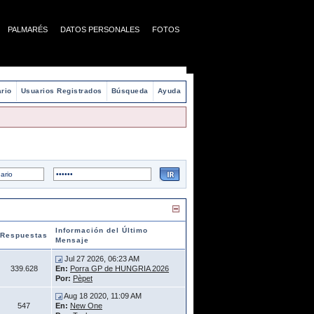
PALMARÉS
DATOS PERSONALES
FOTOS
rio
Usuarios Registrados
Búsqueda
Ayuda
Información del Último
Respuestas
Mensaje
Jul 27 2026, 06:23 AM
339.628
En:
Porra GP de HUNGRIA 2026
Por:
Pèpet
Aug 18 2020, 11:09 AM
547
En:
New One