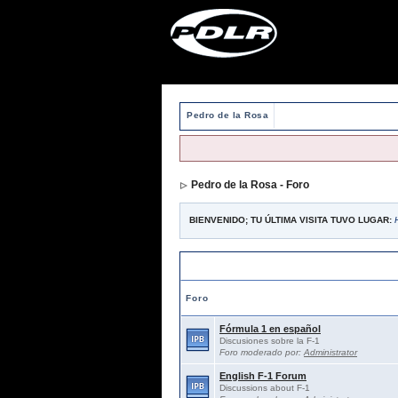
Pedro de la Rosa
Pedro de la Rosa - Foro
BIENVENIDO; TU ÚLTIMA VISITA TUVO LUGAR:
Foros abiertos / Open forums
Foro
Fórmula 1 en español
Discusiones sobre la F-1
Foro moderado por:
Administrator
English F-1 Forum
Discussions about F-1