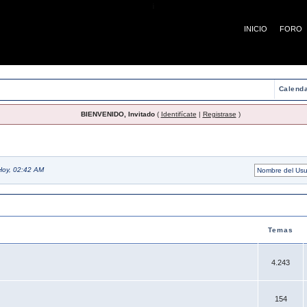
¡
INICIO
FORO
Calenda
BIENVENIDO, Invitado
(
Identifícate
|
Registrase
)
Hoy, 02:42 AM
Temas
4.243
154