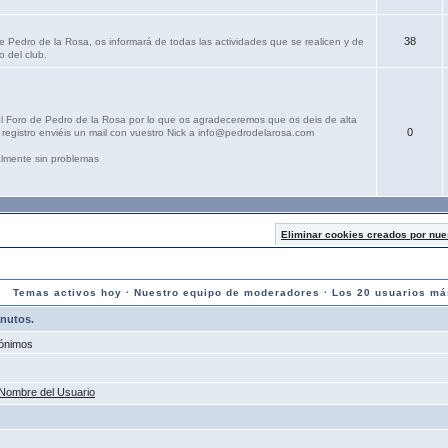
38
e Pedro de la Rosa, os informará de todas las actividades que se realicen y de
o del club.
el Foro de Pedro de la Rosa por lo que os agradeceremos que os deis de alta
0
registro enviéis un mail con vuestro Nick a info@pedrodelarosa.com
lmente sin problemas
Eliminar cookies creados por nue
Temas activos hoy
·
Nuestro equipo de moderadores
·
Los 20 usuarios má
inutos.
ónimos
Nombre del Usuario