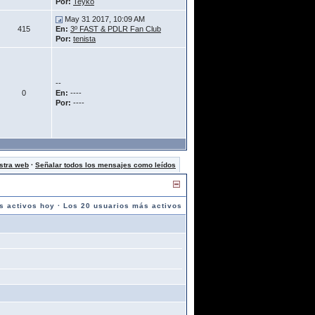
Por:
Teyko
May 31 2017, 10:09 AM
415
En:
3º FAST & PDLR Fan Club
Por:
tenista
--
0
En:
----
Por:
----
stra web
·
Señalar todos los mensajes como leídos
s activos hoy
·
Los 20 usuarios más activos