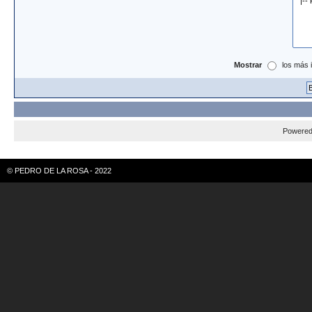
Mostrar
los más 
Powere
© PEDRO DE LA ROSA - 2022