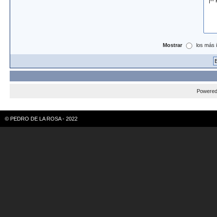
Mostrar
los más 
Powere
© PEDRO DE LA ROSA - 2022