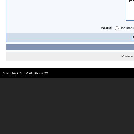
Mostrar
los más 
Powere
© PEDRO DE LA ROSA - 2022