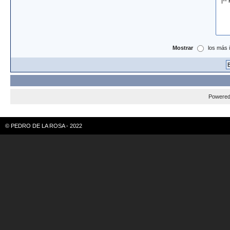
Mostrar
los más 
Powere
© PEDRO DE LA ROSA - 2022