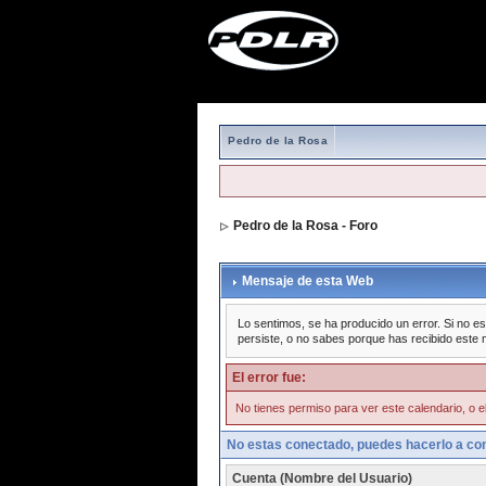
Pedro de la Rosa
Pedro de la Rosa - Foro
Mensaje de esta Web
Lo sentimos, se ha producido un error. Si no es
persiste, o no sabes porque has recibido este 
El error fue:
No tienes permiso para ver este calendario, o el
No estas conectado, puedes hacerlo a con
Cuenta (Nombre del Usuario)