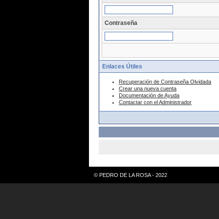
Contraseña
Enlaces Útiles
Recuperación de Contraseña Olvidada
Crear una nueva cuenta
Documentación de Ayuda
Contactar con el Administrador
© PEDRO DE LA ROSA - 2022