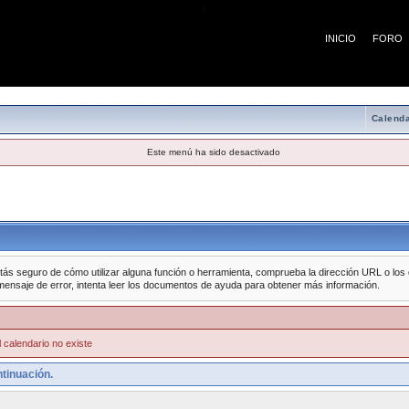
¡
INICIO
FORO
Calenda
Este menú ha sido desactivado
tás seguro de cómo utilizar alguna función o herramienta, comprueba la dirección URL o los da
mensaje de error, intenta leer los documentos de ayuda para obtener más información.
 calendario no existe
tinuación.