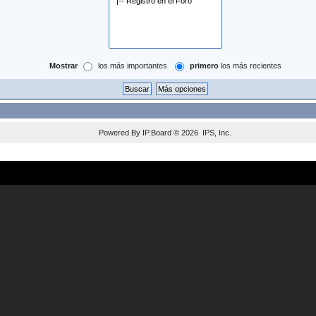
Mostrar
los más importantes
primero
los más recientes
Powered By
IP.Board
© 2026
IPS, Inc
.