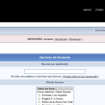
¡
INICIO
FORO
Calenda
BIENVENIDO, Invitado
(
Identifícate
|
Registrase
)
 búsqueda
Opciones de búsqueda
Buscar por palabra(s)
Escribe una palabra o una frase que buscar.
[
Ayuda sobre el uso avanzado
]
Dónde buscar