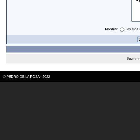
Mostrar
los más 
Powere
© PEDRO DE LA ROSA - 2022