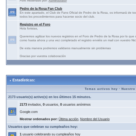
Foro moderado por:
Administrator
Pedro de la Rosa Fan Club
En este apartado, el Club de Fans Oficial de Pedro de la Rosa, os informará de tod
todos los procedimientos para hacerse socio del club.
Registro en el Foro
Hola foristas,
Queremos agilizar los nuevos registros en el Foro de Pedro de la Rosa por lo que
como hasta ahora y una vez completado el registro enviéis un mail con vuestro N
De esta manera podremos validaros manualmente sin problemas
Gracias por vuestra colaboración
Estadísticas:
Temas activos hoy
·
Nuestro
2173 usuario(s) activo(s) en los últimos 15 minutos.
2173
invitados,
0
usuarios,
0
usuarios anónimos
Google.com
Mostrar ordenados por:
Última acción
,
Nombre del Usuario
Usuarios que celebran su cumpleaños hoy:
1
usuario celebrando su cumpleaños hoy