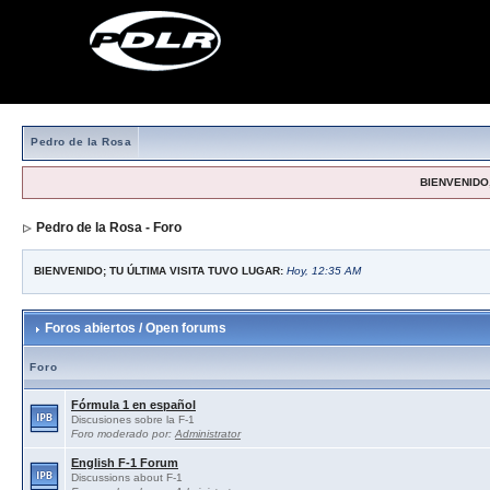
Pedro de la Rosa
BIENVENIDO,
Pedro de la Rosa - Foro
BIENVENIDO; TU ÚLTIMA VISITA TUVO LUGAR:
Hoy, 12:35 AM
Foros abiertos / Open forums
Foro
Fórmula 1 en español
Discusiones sobre la F-1
Foro moderado por:
Administrator
English F-1 Forum
Discussions about F-1