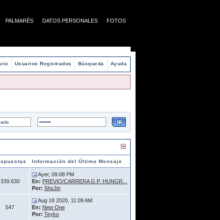
PALMARÉS
DATOS PERSONALES
FOTOS
rio
Usuarios Registrados
Búsqueda
Ayuda
spuestas
Información del Último Mensaje
Ayer, 09:08 PM
339.630
En:
PREVIO/CARRERA G.P. HUNGR...
Por:
ShoJin
Aug 18 2020, 11:09 AM
547
En:
New One
Por:
Teyko