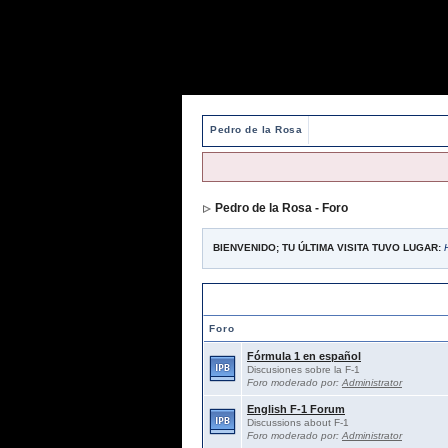
Pedro de la Rosa
Pedro de la Rosa - Foro
BIENVENIDO; TU ÚLTIMA VISITA TUVO LUGAR:
Foros abiertos / Open forums
Foro
Fórmula 1 en español
Discusiones sobre la F-1
Foro moderado por:
Administrator
English F-1 Forum
Discussions about F-1
Foro moderado por:
Administrator