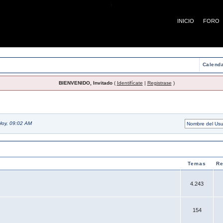
¡
INICIO
FORO
Calenda
BIENVENIDO, Invitado
(
Identifícate
|
Registrase
)
Hoy, 09:02 AM
Temas
Re
4.243
154