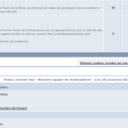
38
e Pedro de la Rosa, os informará de todas las actividades que se realicen y
ocio del club.
el Foro de Pedro de la Rosa por lo que os agradeceremos que os deis de alta
0
registro enviéis un mail con vuestro Nick a info@pedrodelarosa.com
lmente sin problemas
Eliminar cookies creados por nue
Temas activos hoy
·
Nuestro equipo de moderadores
·
Los 20 usuarios má
nutos.
nimos
Nombre del Usuario
os.