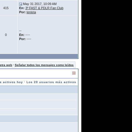
May 31 2017, 10:09 AM
415
En:
3º FAST & PDLR Fan Club
Por:
tenista
--
0
En:
----
Por:
----
stra web
·
Señalar todos los mensajes como leídos
s activos hoy
·
Los 20 usuarios más activos