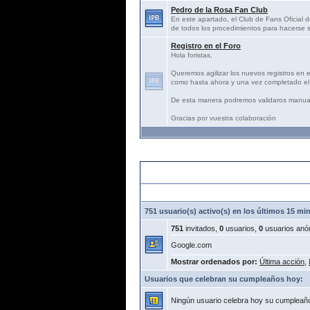
Pedro de la Rosa Fan Club
En este apartado, el Club de Fans Oficial d
de todos los procedimientos para hacerse s
Registro en el Foro
Hola foristas,
Queremos agilizar los nuevos registros en 
como hasta ahora y una vez completado el 
De esta manera podremos validaros manua
Gracias por vuestra colaboración
Estadísticas:
751 usuario(s) activo(s) en los últimos 15 mi
751
invitados,
0
usuarios,
0
usuarios anó
Google.com
Mostrar ordenados por:
Última acción
,
Usuarios que celebran su cumpleaños hoy:
Ningún usuario celebra hoy su cumpleañ