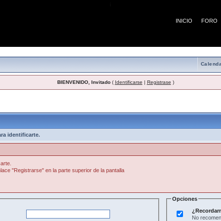
¡
INICIO
FORO
Calenda
BIENVENIDO, Invitado
(
Identificarse
|
Registrase
)
a identificarte.
arte.
lace "Registrarse" en la parte superior de la pantalla
Opciones
¿Recordar
No recomend