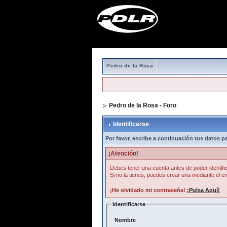
Pedro de la Rosa
Pedro de la Rosa - Foro
> Identificarse
Identificarse
Por favor, escribe a continuación tus datos par
¡Atención!
Debes tener una cuenta antes de poder identific
Si no la tienes, puedes crear una mediante el en
¡He olvidado mi contraseña!
¡Pulsa Aquí!
Identificarse
Nombre