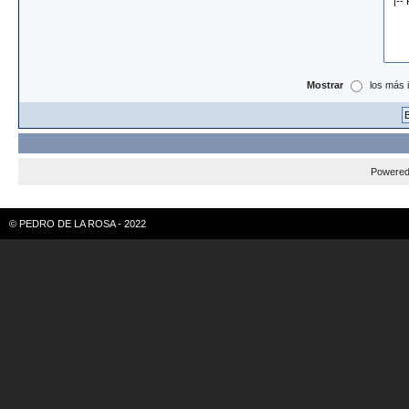
Mostrar
los más 
Powere
© PEDRO DE LA ROSA - 2022