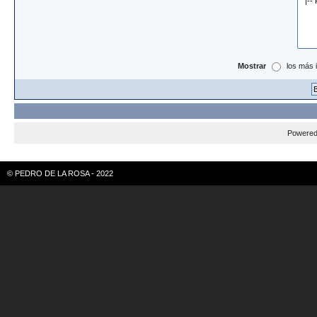
Mostrar
los más 
Powere
© PEDRO DE LA ROSA - 2022