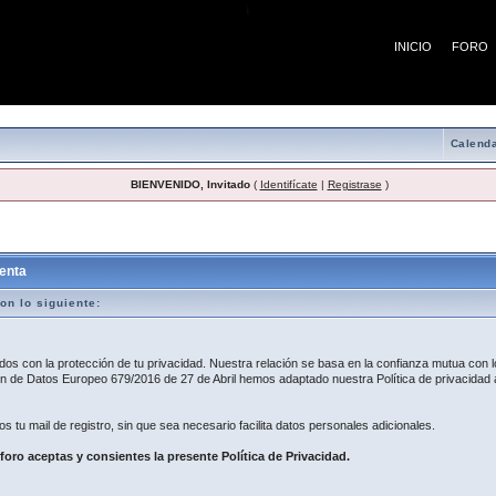
¡
INICIO
FORO
Calenda
BIENVENIDO, Invitado
(
Identifícate
|
Registrase
)
egistro
enta
on lo siguiente:
 con la protección de tu privacidad. Nuestra relación se basa en la confianza mutua con lo
 de Datos Europeo 679/2016 de 27 de Abril hemos adaptado nuestra Política de privacidad a
os tu mail de registro, sin que sea necesario facilita datos personales adicionales.
 foro aceptas y consientes la presente Política de Privacidad.