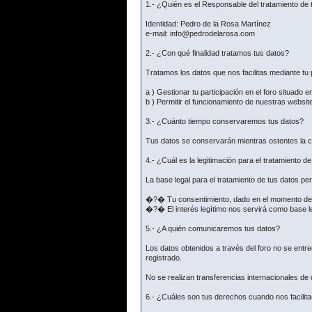
1.- ¿Quién es el Responsable del tratamiento de 
Identidad: Pedro de la Rosa Martínez
e-mail: info@pedrodelarosa.com
2.- ¿Con qué finalidad tratamos tus datos?
Tratamos los datos que nos facilitas mediante tu p
a ) Gestionar tu participación en el foro situado e
b ) Permitir el funcionamiento de nuestras websit
3.- ¿Cuánto tiempo conservaremos tus datos?
Tus datos se conservarán mientras ostentes la co
4.- ¿Cuál es la legitimación para el tratamiento d
La base legal para el tratamiento de tus datos p
�?� Tu consentimiento, dado en el momento de fac
�?� El interés legítimo nos servirá como base le
5.- ¿A quién comunicaremos tus datos?
Los datos obtenidos a través del foro no se ent
registrado.
No se realizan transferencias internacionales de
6.- ¿Cuáles son tus derechos cuando nos facilita