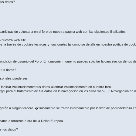
tus datos?
articipación voluntaria en el foro de nuestra página web con las siguientes finalidades:
n nuestra web site.
es, a través de cookies técnicas y funcionales tal como se detalla en nuestra política de coo
ndición de usuario del Foro. En cualquier momento puedes solicitar la cancelación de tus dat
e tus datos?
ersonales puede ser:
ilitar voluntariamente tus datos al entrar voluntariamente en nuestro foro.
gal para el tratamiento de tus datos en la navegación en los sitios web (Ej.: Navegación en
regarán a ningún tercero. �?nicamente se tratan internamente por la web de pedrodelarosa.
 datos a terceros fuera de la Unión Europea.
s tus datos?