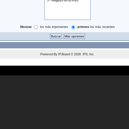
Mostrar
los más importantes
primero
los más recientes
Powered By
IP.Board
© 2026
IPS, Inc
.