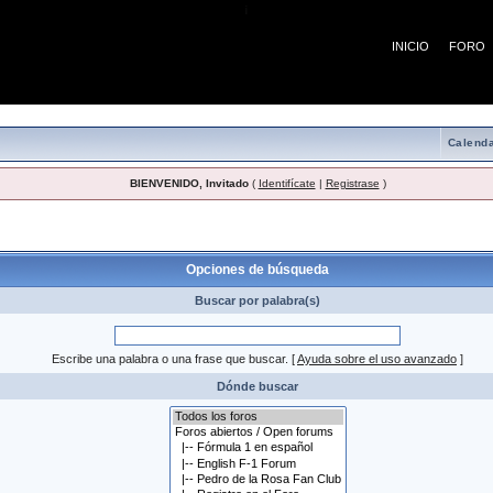
¡
INICIO
FORO
Calenda
BIENVENIDO, Invitado
(
Identifícate
|
Registrase
)
 búsqueda
Opciones de búsqueda
Buscar por palabra(s)
Escribe una palabra o una frase que buscar.
[
Ayuda sobre el uso avanzado
]
Dónde buscar