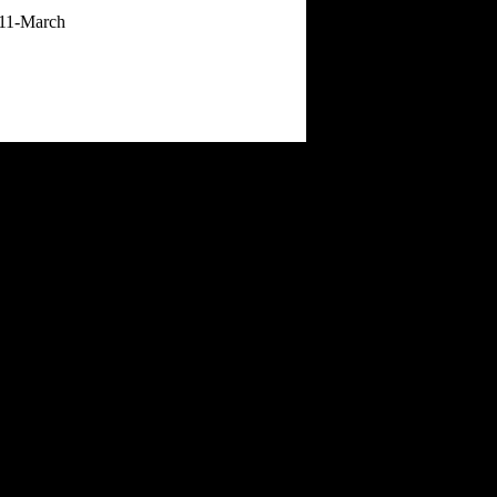
11-March
LE38
2:04 PM
30-April
04:06 PM
11-March