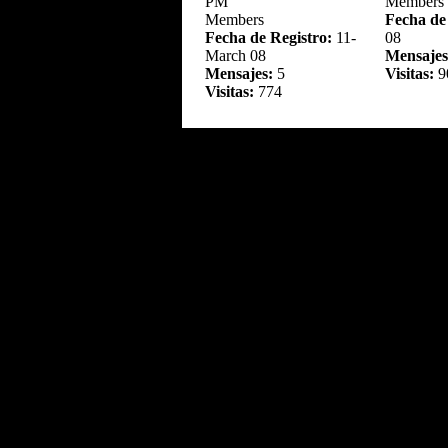
PM
Members
Members
Fecha de
Fecha de Registro:
11-
08
March 08
Mensajes
Mensajes:
5
Visitas:
9
Visitas:
774
.....
009ME
11th March 2008 - 04:06
25th Janu
PM
Members
Members
Fecha de
Fecha de Registro:
11-
January 1
March 08
Mensajes
Mensajes:
7
Visitas:
0
Visitas:
751
1.70
1.Gonza
19th November 2008 -
11th Mar
06:00 AM
Members
Members
Fecha de
Fecha de Registro:
22-
08
March 08
Mensajes
Mensajes:
2
Visitas:
7
Visitas:
749