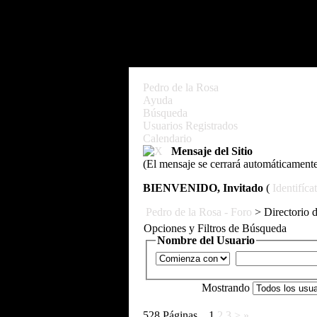
Pedro de la Rosa
Ayuda
Búsqueda
Usuarios Registrados
Calendario
Mensaje del Sitio
(El mensaje se cerrará automáticament
BIENVENIDO, Invitado
(
Identifíca
Pedro de la Rosa - Foro
> Directorio 
Opciones y Filtros de Búsqueda
Nombre del Usuario
Mostrando
528 Páginas
1
2
3
>
»