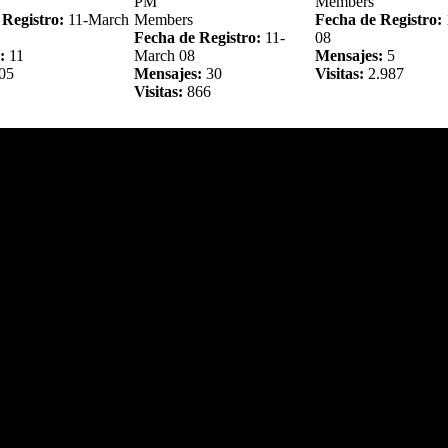
PM
Members
 Registro:
11-March
Members
Fecha de Registro:
Fecha de Registro:
11-
08
:
11
March 08
Mensajes:
5
05
Mensajes:
30
Visitas:
2.987
Visitas:
866
EROICHELE37
0bscured
0y2MEEROICHE
ary 2011 - 08:39 AM
11th March 2008 - 04:05
30th April 2011 - 1
PM
Members
 Registro:
25-
Members
Fecha de Registro:
1
Fecha de Registro:
11-
11
:
0
March 08
Mensajes:
0
Mensajes:
12
Visitas:
0
Visitas:
807
lo
100rosa
100x100
ch 2008 - 04:06 PM
11th March 2008 - 04:05
11th March 2008 - 
PM
Members
 Registro:
11-March
Members
Fecha de Registro:
Fecha de Registro:
11-
08
:
6
March 08
Mensajes:
5
29
Mensajes:
15
Visitas:
798
Visitas:
786