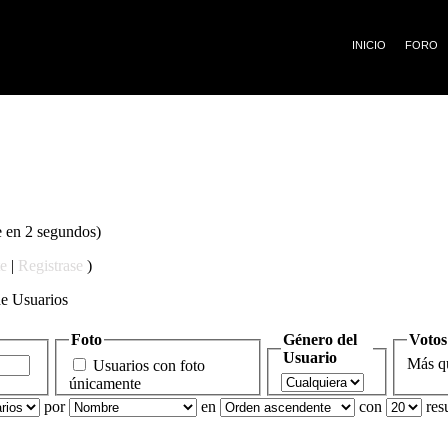
¡
INICIO
FORO
e en 2 segundos)
te
|
Registrase
)
de Usuarios
Foto
Género del
Votos
Usuario
Más 
Usuarios con foto
únicamente
por
en
con
res