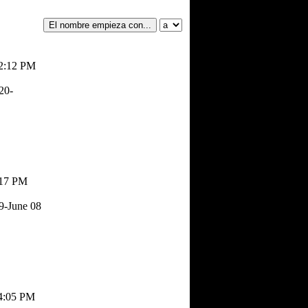
02:12 PM
20-
:17 PM
9-June 08
04:05 PM