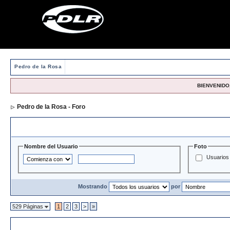
Pedro de la Rosa
BIENVENIDO,
Pedro de la Rosa - Foro
> Directorio de Usuarios
Opciones y Filtros de Búsqueda
Nombre del Usuario
Foto
Usuarios 
Mostrando
por
529 Páginas
1
2
3
>
»
Directorio de Usuarios