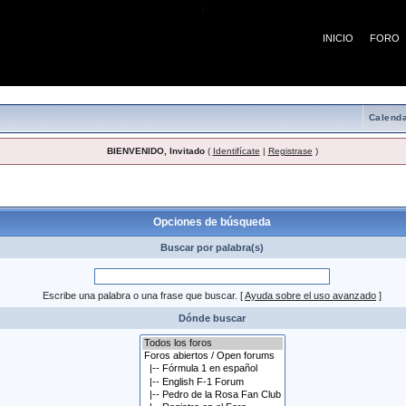
¡
INICIO
FORO
Calenda
BIENVENIDO, Invitado
(
Identifícate
|
Registrase
)
 búsqueda
Opciones de búsqueda
Buscar por palabra(s)
Escribe una palabra o una frase que buscar.
[
Ayuda sobre el uso avanzado
]
Dónde buscar