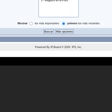
Mostrar
los más importantes
primero
los más recientes
Powered By
IP.Board
© 2026
IPS, Inc
.