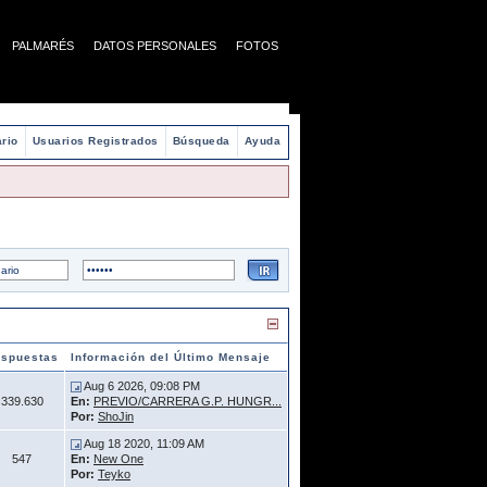
PALMARÉS
DATOS PERSONALES
FOTOS
rio
Usuarios Registrados
Búsqueda
Ayuda
spuestas
Información del Último Mensaje
Aug 6 2026, 09:08 PM
339.630
En:
PREVIO/CARRERA G.P. HUNGR...
Por:
ShoJin
Aug 18 2020, 11:09 AM
547
En:
New One
Por:
Teyko