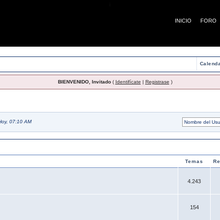
¡
INICIO
FORO
Calenda
BIENVENIDO, Invitado
(
Identifícate
|
Registrase
)
Hoy, 07:10 AM
Temas
Re
4.243
154