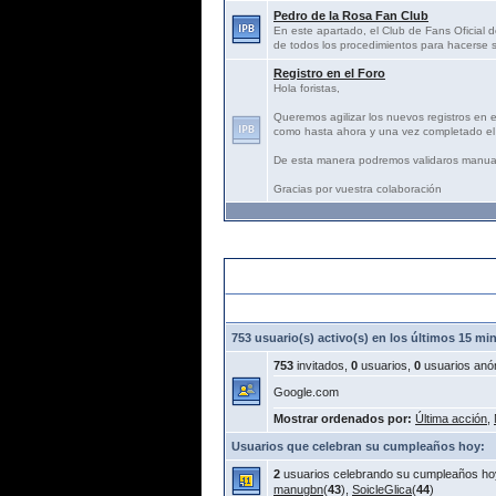
Pedro de la Rosa Fan Club
En este apartado, el Club de Fans Oficial d
de todos los procedimientos para hacerse s
Registro en el Foro
Hola foristas,
Queremos agilizar los nuevos registros en 
como hasta ahora y una vez completado el 
De esta manera podremos validaros manua
Gracias por vuestra colaboración
Estadísticas:
753 usuario(s) activo(s) en los últimos 15 mi
753
invitados,
0
usuarios,
0
usuarios anó
Google.com
Mostrar ordenados por:
Última acción
,
Usuarios que celebran su cumpleaños hoy:
2
usuarios celebrando su cumpleaños ho
manugbn
(
43
),
SoicleGlica
(
44
)