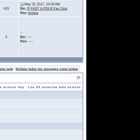
May 31 2017, 10:09 AM
415
En:
3º FAST & PDLR Fan Club
Por:
tenista
--
0
En:
----
Por:
----
stra web
·
Señalar todos los mensajes como leídos
s activos hoy
·
Los 20 usuarios más activos