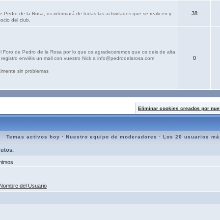
38
e Pedro de la Rosa, os informará de todas las actividades que se realicen y
ocio del club.
el Foro de Pedro de la Rosa por lo que os agradeceremos que os deis de alta
0
registro enviéis un mail con vuestro Nick a info@pedrodelarosa.com
lmente sin problemas
Eliminar cookies creados por nue
Temas activos hoy
·
Nuestro equipo de moderadores
·
Los 20 usuarios má
nutos.
nimos
Nombre del Usuario