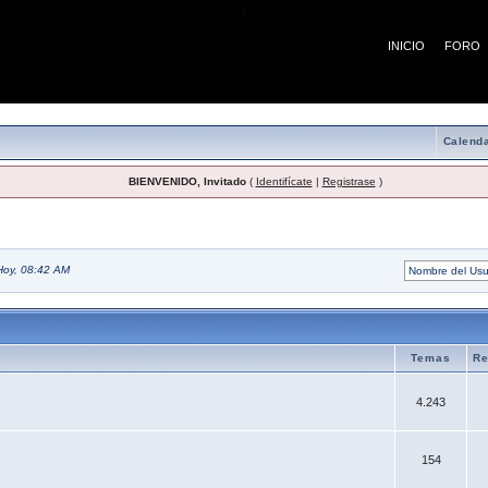
¡
INICIO
FORO
Calenda
BIENVENIDO, Invitado
(
Identifícate
|
Registrase
)
Hoy, 08:42 AM
Temas
Re
4.243
154