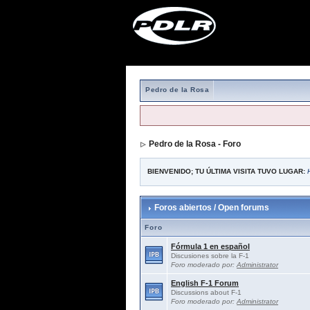
Pedro de la Rosa
Pedro de la Rosa - Foro
BIENVENIDO; TU ÚLTIMA VISITA TUVO LUGAR:
Foros abiertos / Open forums
Foro
Fórmula 1 en español
Discusiones sobre la F-1
Foro moderado por:
Administrator
English F-1 Forum
Discussions about F-1
Foro moderado por:
Administrator