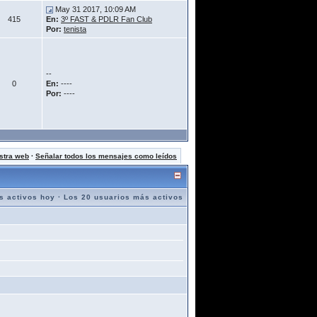
May 31 2017, 10:09 AM
415
En:
3º FAST & PDLR Fan Club
Por:
tenista
--
0
En:
----
Por:
----
stra web
·
Señalar todos los mensajes como leídos
s activos hoy
·
Los 20 usuarios más activos