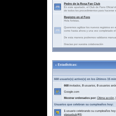
Pedro de la Rosa Fan Club
En este apartado, el Club de Fans Oficial d
de todos los procedimientos para hacerse s
Registro en el Foro
Hola foristas,
Queremos agilizar los nuevos registros en 
como hasta ahora y una vez completado el 
De esta manera podremos validaros manua
Gracias por vuestra colaboración
Estadísticas:
668 usuario(s) activo(s) en los últimos 15 mi
668
invitados,
0
usuarios,
0
usuarios anó
Google.com
Mostrar ordenados por:
Última acción
,
Usuarios que celebran su cumpleaños hoy:
1
usuario celebrando su cumpleaños hoy
elaguebub
(
61
)