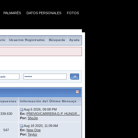
PALMARÉS
DATOS PERSONALES
FOTOS
rio
Usuarios Registrados
Búsqueda
Ayuda
spuestas
Información del Último Mensaje
Aug 6 2026, 09:08 PM
339.630
En:
PREVIO/CARRERA G.P. HUNGR...
Por:
ShoJin
Aug 18 2020, 11:09 AM
547
En:
New One
Por:
Teyko