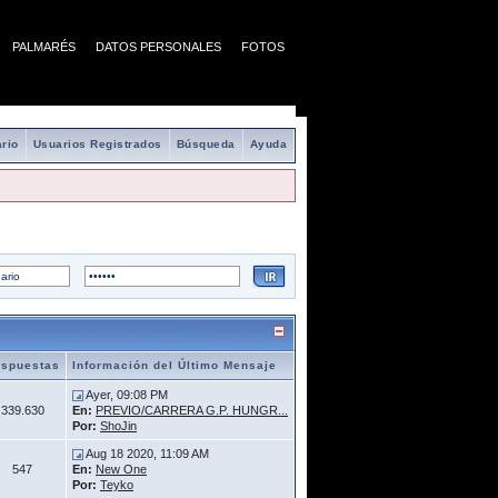
PALMARÉS
DATOS PERSONALES
FOTOS
rio
Usuarios Registrados
Búsqueda
Ayuda
spuestas
Información del Último Mensaje
Ayer, 09:08 PM
339.630
En:
PREVIO/CARRERA G.P. HUNGR...
Por:
ShoJin
Aug 18 2020, 11:09 AM
547
En:
New One
Por:
Teyko