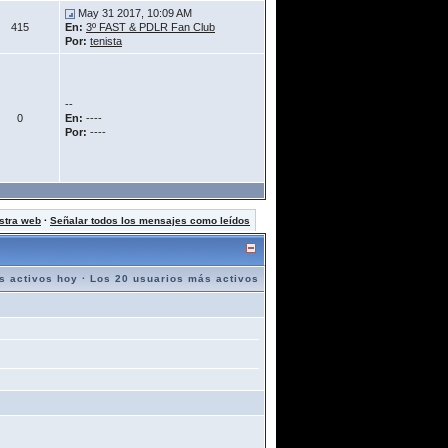
May 31 2017, 10:09 AM
415
En:
3º FAST & PDLR Fan Club
Por:
tenista
--
0
En:
----
Por:
----
stra web
·
Señalar todos los mensajes como leídos
s activos hoy
·
Los 20 usuarios más activos