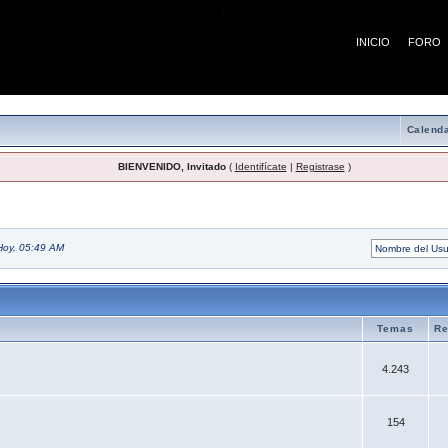
¡
INICIO
FORO
Calenda
BIENVENIDO, Invitado
(
Identifícate
|
Registrase
)
Hoy, 05:49 AM
Temas
Re
4.243
154