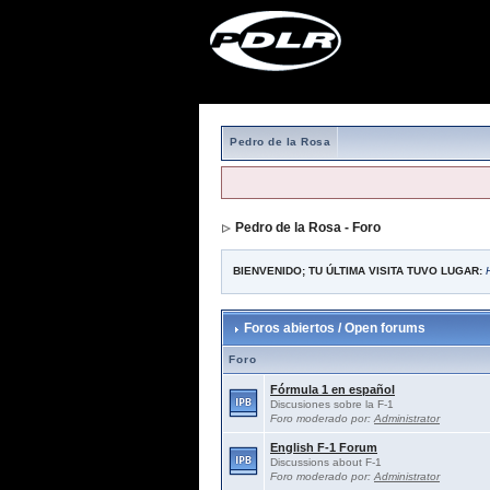
Pedro de la Rosa
Pedro de la Rosa - Foro
BIENVENIDO; TU ÚLTIMA VISITA TUVO LUGAR:
Foros abiertos / Open forums
Foro
Fórmula 1 en español
Discusiones sobre la F-1
Foro moderado por:
Administrator
English F-1 Forum
Discussions about F-1
Foro moderado por:
Administrator