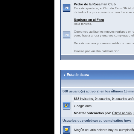
Pedro de la Rosa Fan Club
En este apartado, el Club de Fans Oficial d
de todos los procedimientos para hacerse s
Registro en el Foro
Hola foristas,
Queremos agilizar los nuevos registros en 
como hasta ahora y una vez completado el 
De esta manera podremos validaros manua
Gracias por vuestra colaboración
Estadísticas:
868 usuario(s) activo(s) en los últimos 15 mi
868
invitados,
0
usuarios,
0
usuarios anó
Google.com
Mostrar ordenados por:
Última acción
,
Usuarios que celebran su cumpleaños hoy:
Ningún usuario celebra hoy su cumpleañ