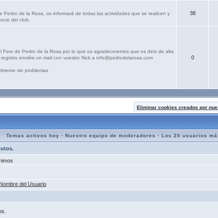
38
e Pedro de la Rosa, os informará de todas las actividades que se realicen y
ocio del club.
el Foro de Pedro de la Rosa por lo que os agradeceremos que os deis de alta
0
registro enviéis un mail con vuestro Nick a info@pedrodelarosa.com
lmente sin problemas
Eliminar cookies creados por nue
Temas activos hoy
·
Nuestro equipo de moderadores
·
Los 20 usuarios má
nutos.
nimos
Nombre del Usuario
os.