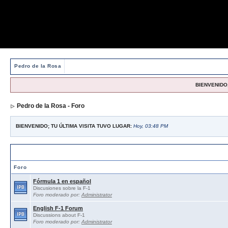
Pedro de la Rosa
BIENVENIDO,
Pedro de la Rosa - Foro
BIENVENIDO; TU ÚLTIMA VISITA TUVO LUGAR:
Hoy, 03:48 PM
Foros abiertos / Open forums
Foro
Fórmula 1 en español
Discusiones sobre la F-1
Foro moderado por:
Administrator
English F-1 Forum
Discussions about F-1
Foro moderado por:
Administrator