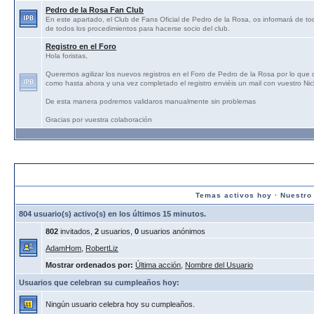
Pedro de la Rosa Fan Club
En este apartado, el Club de Fans Oficial de Pedro de la Rosa, os informará de tod
de todos los procedimientos para hacerse socio del club.
Registro en el Foro
Hola foristas,
Queremos agilizar los nuevos registros en el Foro de Pedro de la Rosa por lo que
como hasta ahora y una vez completado el registro enviéis un mail con vuestro N
De esta manera podremos validaros manualmente sin problemas
Gracias por vuestra colaboración
Estadísticas:
Temas activos hoy
·
Nuestro
804 usuario(s) activo(s) en los últimos 15 minutos.
802
invitados,
2
usuarios,
0
usuarios anónimos
AdamHom
,
RobertLiz
Mostrar ordenados por:
Última acción
,
Nombre del Usuario
Usuarios que celebran su cumpleaños hoy:
Ningún usuario celebra hoy su cumpleaños.