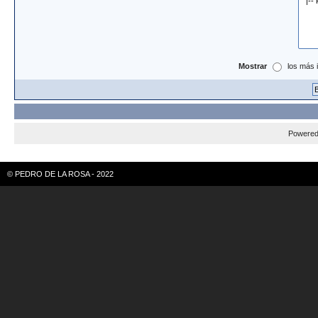
Mostrar
los más 
Powere
© PEDRO DE LA ROSA - 2022