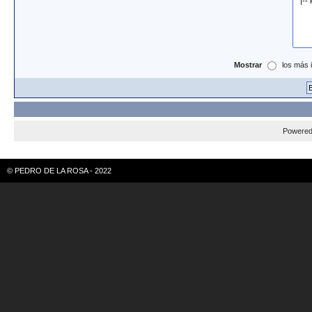
Mostrar
los más 
Powere
© PEDRO DE LA ROSA - 2022