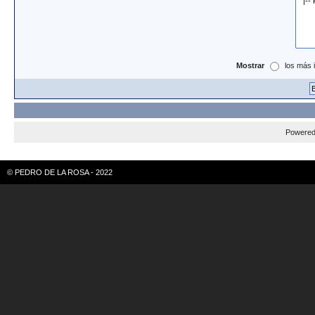
Mostrar
los más 
Powere
© PEDRO DE LA ROSA - 2022