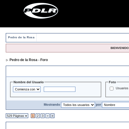
Pedro de la Rosa
BIENVENIDO,
Pedro de la Rosa - Foro
> Directorio de Usuarios
Opciones y Filtros de Búsqueda
Nombre del Usuario
Foto
Usuarios 
Mostrando
por
529 Páginas
1
2
3
>
»
Directorio de Usuarios