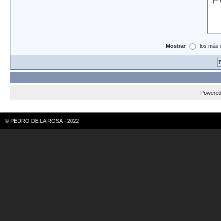
Mostrar
los más 
Powere
© PEDRO DE LA ROSA - 2022