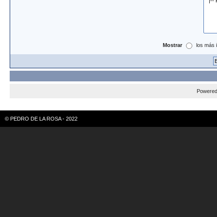
Mostrar
los más 
Powere
© PEDRO DE LA ROSA - 2022