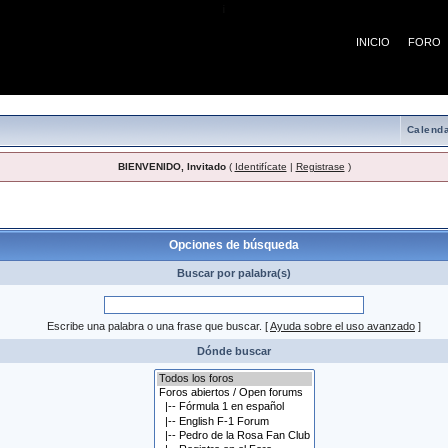
¡
INICIO
FORO
Calenda
BIENVENIDO, Invitado
(
Identifícate
|
Registrase
)
 búsqueda
Opciones de búsqueda
Buscar por palabra(s)
Escribe una palabra o una frase que buscar.
[
Ayuda sobre el uso avanzado
]
Dónde buscar