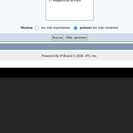
Mostrar
los más importantes
primero
los más recientes
Powered By
IP.Board
© 2026
IPS, Inc
.