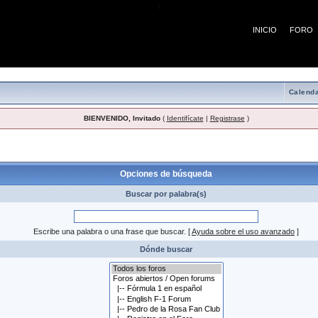
¡
INICIO
FORO
Calenda
BIENVENIDO, Invitado
(
Identifícate
|
Registrase
)
 búsqueda
Opciones de búsqueda
Buscar por palabra(s)
Escribe una palabra o una frase que buscar.
[
Ayuda sobre el uso avanzado
]
Dónde buscar