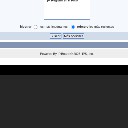
Mostrar
los más importantes
primero
los más recientes
Powered By
IP.Board
© 2026
IPS, Inc
.