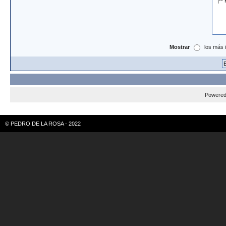
Mostrar
los más 
Powere
© PEDRO DE LA ROSA - 2022