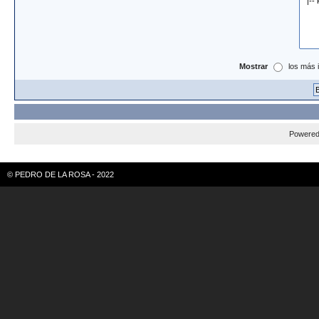
Mostrar
los más 
Powere
© PEDRO DE LA ROSA - 2022