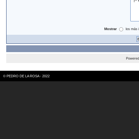
Mostrar
los más 
Powere
© PEDRO DE LA ROSA - 2022