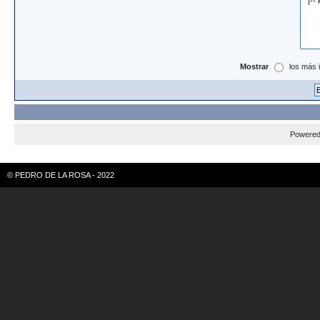
Mostrar
los más 
Powere
© PEDRO DE LA ROSA - 2022