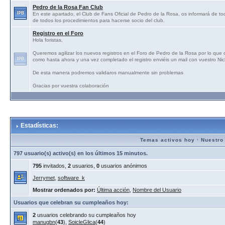
Pedro de la Rosa Fan Club
En este apartado, el Club de Fans Oficial de Pedro de la Rosa, os informará de tod
de todos los procedimientos para hacerse socio del club.
Registro en el Foro
Hola foristas,
Queremos agilizar los nuevos registros en el Foro de Pedro de la Rosa por lo que
como hasta ahora y una vez completado el registro enviéis un mail con vuestro N
De esta manera podremos validaros manualmente sin problemas
Gracias por vuestra colaboración
Estadísticas:
Temas activos hoy
·
Nuestro
797 usuario(s) activo(s) en los últimos 15 minutos.
795
invitados,
2
usuarios,
0
usuarios anónimos
Jerrymet
,
software_k
Mostrar ordenados por:
Última acción
,
Nombre del Usuario
Usuarios que celebran su cumpleaños hoy:
2
usuarios celebrando su cumpleaños hoy
manugbn
(
43
),
SoicleGlica
(
44
)