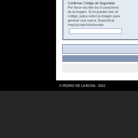
Confirmar Código de Seguridad
Por favor escribe los 6 caracteres
de la imagen. Si no puedes leer el
código, pulsa sobre la imagen para
generar una nueva. Especificar
mayúsculas/minúsculas
© PEDRO DE LA ROSA - 2022