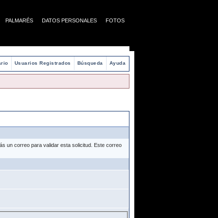
PALMARÉS
DATOS PERSONALES
FOTOS
rio
Usuarios Registrados
Búsqueda
Ayuda
 un correo para validar esta solicitud. Este correo