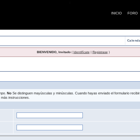
¡
INICIO
FORO
Calenda
BIENVENIDO, Invitado
(
Identifícate
|
Registrase
)
pérdida de contraseña
ampo.
No
Se distinguen mayúsculas y minúsculas. Cuando hayas enviado el formulario recibirás
r más instrucciones.