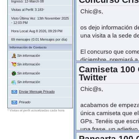
Ingresó: 12-March 08
motor. Contestará pos
Visitas al Perfil: 3.183
Chic@s,
*
responder en directo 
Visto Última Vez: 13th November 2025
- 12:03 PM
os dejo información de
Esperamos que disfrut
Hora Local: Aug 8 2026, 09:29 PM
una visita a la sede 
desde este Foro que e
69 mensajes (0.01 Mensajes por día)
Información de Contacto
El concurso que comen
Si queréis leer un poc
Sin información
diciembre, premiará 
blog:
http://carloscas
Sin información
Camiseta 100
aporten al perfil de F
Sin información
Twitter
Sin información
http://www.cristalbox.
Chic@s,
Enviar Mensaje Privado
Muchas suerte!!!
Privado
acabamos de empezar 
* Visitas al perfil actualizadas cada hora
única camiseta que el
GPs. Tenéis que escri
una frase, un adjetivo
Pancarta 100 