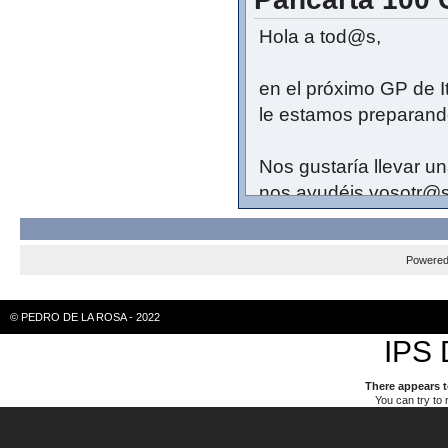
El sorteo será el lun
Hola a tod@s,
Suerte.
en el próximo GP de I
le estamos preparando
Nos gustaría llevar u
nos ayudéis vosotr@s
Enviadnos vuestras fr
Powere
claudia.cuello@pedrod
mensaje PANCARTA 
© PEDRO DE LA ROSA - 2022
IPS 
Gracias
There appears t
You can try to 