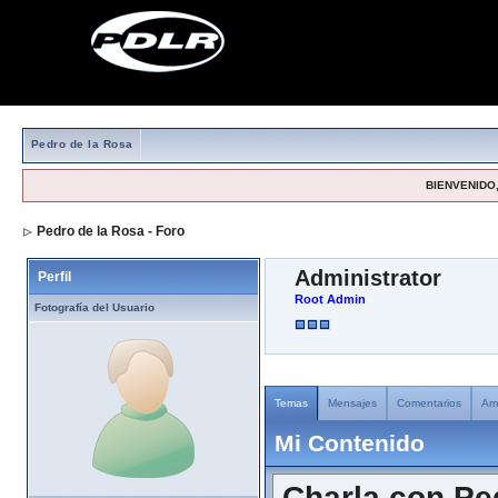
Pedro de la Rosa
BIENVENIDO,
Pedro de la Rosa - Foro
> Viendo Perfil
Administrator
Perfil
Root Admin
Fotografía del Usuario
Temas
Mensajes
Comentarios
Am
Mi Contenido
Charla con Pe