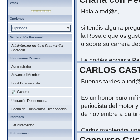
Votos
Hola a tod@s,
Opciones
si tenéis alguna preg
Opciones
la Rosa o que os gust
Declaración Personal
o sobre su carrera dep
Administrator no tiene Declaración
Personal.
Información Personal
Le podéis enviar a Pe
Administrator
CARLOS CASTE
responderá antes de 
Advanced Member
marzo.
Buenas tardes a tod
Edad Desconocida
Para un buen funcion
Género
Es un honor para mí i
un mismo mensaje. En
Ubicación Desconocida
periodista del motor y
elegirá si hay más.
Fecha de Cumpleaños Desconocida
de noviembre a partir 
Intereses
GAS!
Sin información
Carlos mantendrá una 
Estadísticas
Concurso Crist
las preguntas que ten