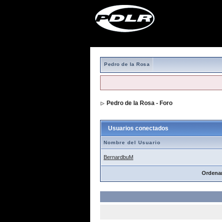
Pedro de la Rosa
Pedro de la Rosa - Foro
> Usuarios cone
Usuarios conectados
Nombre del Usuario
BernardbuM
Ordena