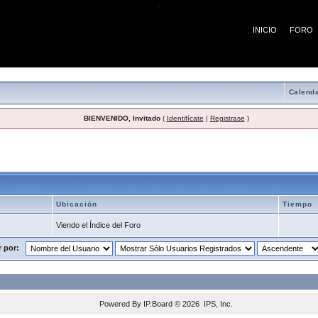
¡
INICIO
FORO
Calenda
BIENVENIDO, Invitado
(
Identifícate
|
Registrase
)
ctados
Ubicación
Tiempo
Viendo el Índice del Foro
r por:
Powered By
IP.Board
© 2026
IPS, Inc
.