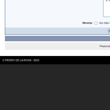
Mostrar
los más 
Powere
© PEDRO DE LA ROSA - 2022